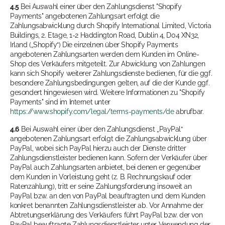
4.5
Bei Auswahl einer über den Zahlungsdienst "Shopify
Payments" angebotenen Zahlungsart erfolgt die
Zahlungsabwicklung durch Shopify International Limited, Victoria
Buildings, 2. Etage, 1-2 Haddington Road, Dublin 4, D04 XN32,
Irland („Shopify“) Die einzelnen über Shopify Payments
angebotenen Zahlungsarten werden dem Kunden im Online-
Shop des Verkäufers mitgeteilt. Zur Abwicklung von Zahlungen
kann sich Shopify weiterer Zahlungsdienste bedienen, für die ggf.
besondere Zahlungsbedingungen gelten, auf die der Kunde ggf.
gesondert hingewiesen wird. Weitere Informationen zu "Shopify
Payments" sind im Internet unter
https://www.shopify.com/legal/terms-payments/de
abrufbar.
4.6
Bei Auswahl einer über den Zahlungsdienst „PayPal“
angebotenen Zahlungsart erfolgt die Zahlungsabwicklung über
PayPal, wobei sich PayPal hierzu auch der Dienste dritter
Zahlungsdienstleister bedienen kann. Sofern der Verkäufer über
PayPal auch Zahlungsarten anbietet, bei denen er gegenüber
dem Kunden in Vorleistung geht (z. B. Rechnungskauf oder
Ratenzahlung), tritt er seine Zahlungsforderung insoweit an
PayPal bzw. an den von PayPal beauftragten und dem Kunden
konkret benannten Zahlungsdienstleister ab. Vor Annahme der
Abtretungserklärung des Verkäufers führt PayPal bzw. der von
PayPal beauftragte Zahlungsdienstleister unter Verwendung der