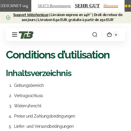
et
SEHR GUT
EZEICHNET
.org
58.673 Bewertungen
Hinweise
passer
au
Support téléphonique
| Livraison express en 24h** | Droit de retour de
contenu
100 jours | Livraison 6,90 EUR, gratuite à partir de 250 EUR*
0
0 article
Teichbedarf24
Panier
Conditions d’utilisation
Inhaltsverzeichnis
Geltungsbereich
Vertragsschluss
Widerrufsrecht
Preise und Zahlungsbedingungen
Liefer- und Versandbedingungen