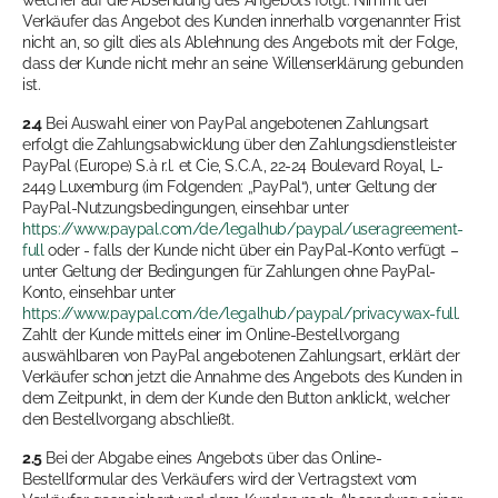
welcher auf die Absendung des Angebots folgt. Nimmt der
Verkäufer das Angebot des Kunden innerhalb vorgenannter Frist
nicht an, so gilt dies als Ablehnung des Angebots mit der Folge,
dass der Kunde nicht mehr an seine Willenserklärung gebunden
ist.
2.4
Bei Auswahl einer von PayPal angebotenen Zahlungsart
erfolgt die Zahlungsabwicklung über den Zahlungsdienstleister
PayPal (Europe) S.à r.l. et Cie, S.C.A., 22-24 Boulevard Royal, L-
2449 Luxemburg (im Folgenden: „PayPal“), unter Geltung der
PayPal-Nutzungsbedingungen, einsehbar unter
https://www.paypal.com/de/legalhub/paypal/useragreement-
full
oder - falls der Kunde nicht über ein PayPal-Konto verfügt –
unter Geltung der Bedingungen für Zahlungen ohne PayPal-
Konto, einsehbar unter
https://www.paypal.com/de/legalhub/paypal/privacywax-full
.
Zahlt der Kunde mittels einer im Online-Bestellvorgang
auswählbaren von PayPal angebotenen Zahlungsart, erklärt der
Verkäufer schon jetzt die Annahme des Angebots des Kunden in
dem Zeitpunkt, in dem der Kunde den Button anklickt, welcher
den Bestellvorgang abschließt.
2.5
Bei der Abgabe eines Angebots über das Online-
Bestellformular des Verkäufers wird der Vertragstext vom