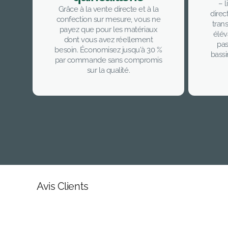
– l
Grâce à la vente directe et à la
direc
confection sur mesure, vous ne
tran
payez que pour les matériaux
élév
dont vous avez réellement
pas
besoin. Économisez jusqu'à 30 %
bass
par commande sans compromis
sur la qualité.
Avis Clients