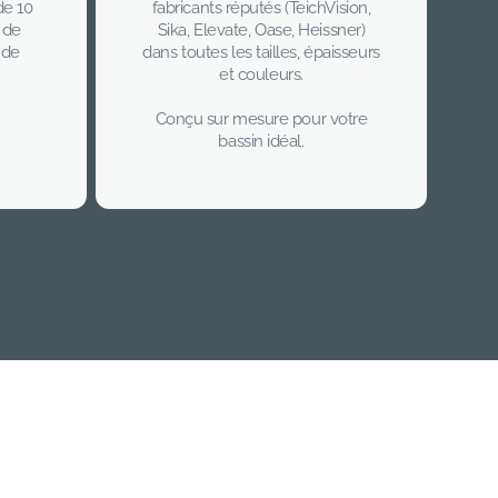
de 10
fabricants réputés (TeichVision,
 de
Sika, Elevate, Oase, Heissner)
 de
dans toutes les tailles, épaisseurs
et couleurs.
Conçu sur mesure pour votre
bassin idéal.