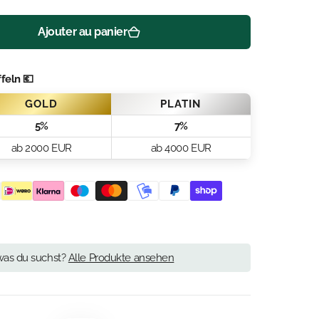
Ajouter au panier
feln 💶
Ouvrir
2
GOLD
PLATIN
des
supports
5%
7%
multimédia
dans
ab 2000 EUR
ab 4000 EUR
la
vue
de
la
galerie
was du suchst?
Alle Produkte ansehen