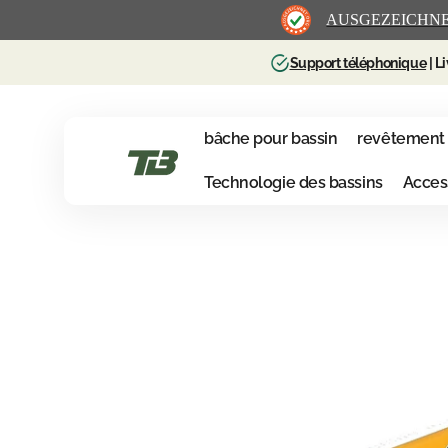
et
AUSGEZEICHN
passer
au
Support téléphonique
| L
contenu
bâche pour bassin
revêtement 
Teichbedarf24
Technologie des bassins
Acces