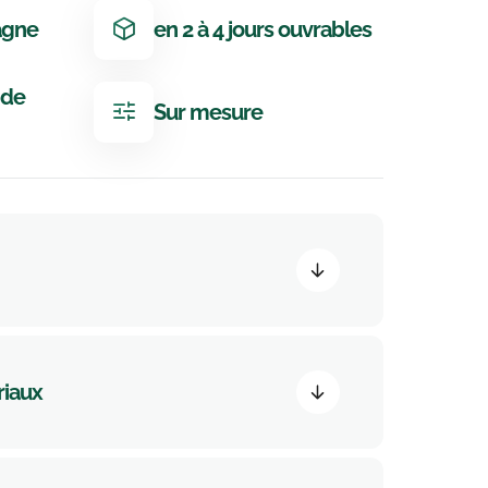
agne
en 2 à 4 jours ouvrables
 de
Sur mesure
riaux