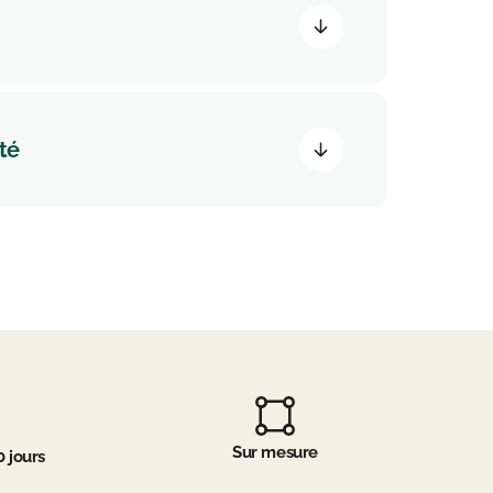
té
Sur mesure
0 jours