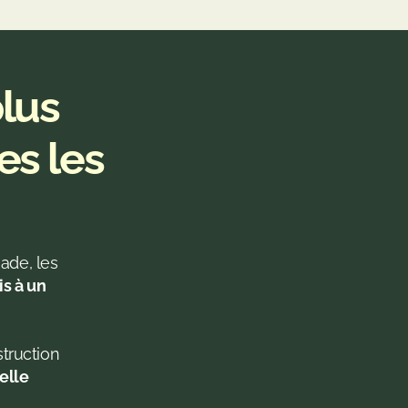
lus
es les
ade, les 
s à un 
lle 