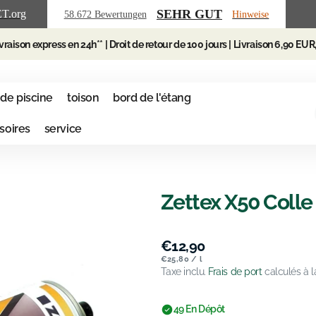
SEHR GUT
ET
.org
58.672 Bewertungen
Hinweise
ivraison express en 24h** | Droit de retour de 100 jours | Livraison 6,90 EUR
de piscine
toison
bord de l'étang
soires
service
Zettex X50 Colle 
Prix
€12,90
habituel
Prix
par
€25,80
/
l
unitaire
Taxe inclu.
Frais de port
calculés à l
49 En Dépôt