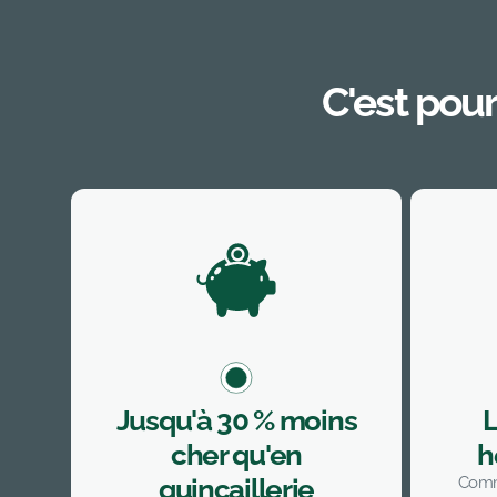
C'est pour
Jusqu'à 30 % moins
L
cher qu'en
h
quincaillerie
Comm