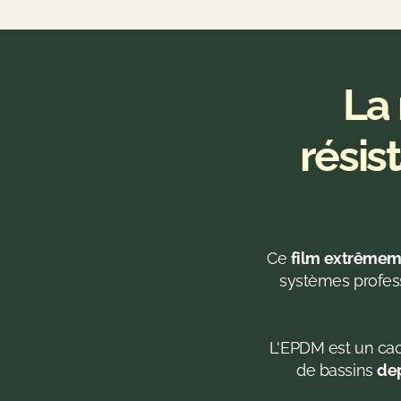
La
résis
Ce 
film extrêmem
systèmes profes
 L'EPDM est un caoutchouc synthétique qui a fait ses preuves dans la construction 
de bassins 
dep